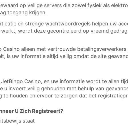
bewaard op veilige servers die zowel fysiek als elek
ag toegang krijgen.
icatie en strenge wachtwoordregels helpen uw accou
 verwerkt, wordt deze gecontroleerd op vreemd gedra
 Casino alleen met vertrouwde betalingsverwerkers e
 is uw informatie altijd veilig omdat de site geavan
etBingo Casino, en uw informatie wordt te allen tijde
e die u invoert veilig gehouden met behulp van geava
g te houden en ervoor te zorgen dat het registratiepr
neer U Zich Registreert?
itsbewijs staat