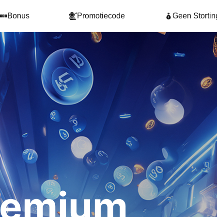
Bonus
Promotiecode
Geen Storti
remium