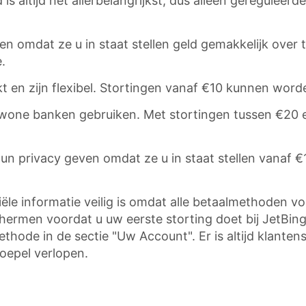
 is altijd het allerbelangrijkst, dus alleen geregule
zen omdat ze u in staat stellen geld gemakkelijk over
.
 en zijn flexibel. Stortingen vanaf €10 kunnen worden
one banken gebruiken. Met stortingen tussen €20 e
un privacy geven omdat ze u in staat stellen vanaf 
le informatie veilig is omdat alle betaalmethoden vold
chermen voordat u uw eerste storting doet bij JetBing
ethode in de sectie "Uw Account". Er is altijd klant
soepel verlopen.