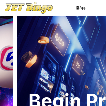
App
Begin P