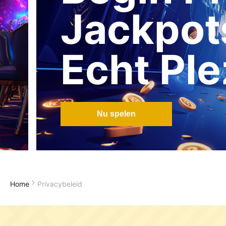
Jackpot
Echt Ple
Nu spelen
Home
Privacybeleid