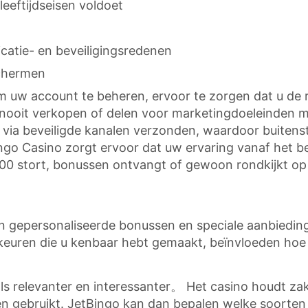
eeftijdseisen voldoet
atie- en beveiligingsredenen
chermen
m uw account te beheren, ervoor te zorgen dat u de 
 nooit verkopen of delen voor marketingdoeleinden 
 via beveiligde kanalen verzonden, waardoor buitensta
go Casino zorgt ervoor dat uw ervaring vanaf het beg
€200 stort, bonussen ontvangt of gewoon rondkijkt op 
 gepersonaliseerde bonussen en speciale aanbiedinge
euren die u kenbaar hebt gemaakt, beïnvloeden ho
ls relevanter en interessanter。 Het casino houdt zake
 gebruikt. JetBingo kan dan bepalen welke soorten 