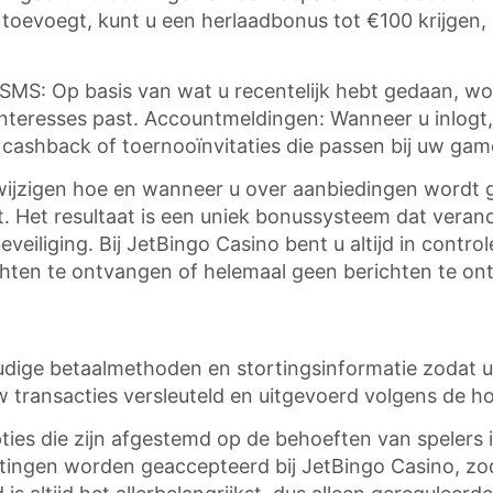
toevoegt, kunt u een herlaadbonus tot €100 krijgen, of
SMS: Op basis van wat u recentelijk hebt gedaan, w
w interesses past. Accountmeldingen: Wanneer u inlog
 cashback of toernooïnvitaties die passen bij uw game
 wijzigen hoe en wanneer u over aanbiedingen wordt
t. Het resultaat is een uniek bonussysteem dat verande
veiliging. Bij JetBingo Casino bent u altijd in cont
hten te ontvangen of helemaal geen berichten te on
udige betaalmethoden en stortingsinformatie zodat uw
 uw transacties versleuteld en uitgevoerd volgens de 
opties die zijn afgestemd op de behoeften van speler
rtingen worden geaccepteerd bij JetBingo Casino, z