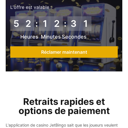
L'offre est valable :
5
2
1
2
2
9
:
:
Heures
Minutes
Secondes
Réclamer maintenant
Retraits rapides et
options de paiement
L'application de casino JetBingo sait que les joueurs veulent