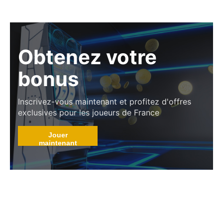
Obtenez votre
bonus
Inscrivez-vous maintenant et profitez d'offres
exclusives pour les joueurs de France
Jouer
maintenant