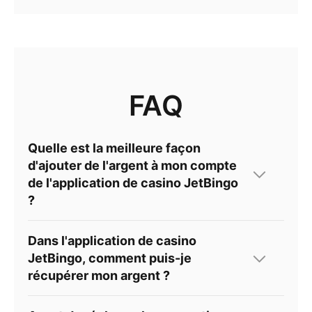
FAQ
Quelle est la meilleure façon
d'ajouter de l'argent à mon compte
de l'application de casino JetBingo
?
Dans l'application de casino
JetBingo, comment puis-je
récupérer mon argent ?