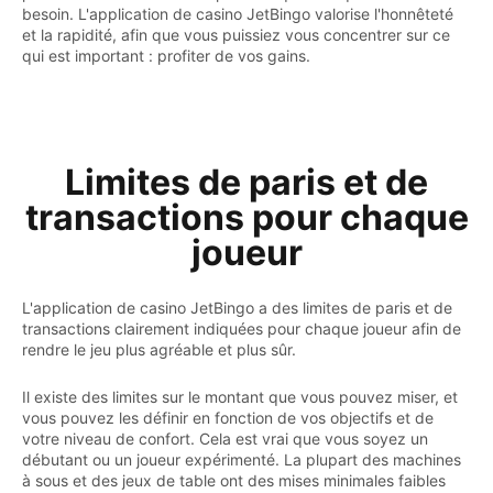
besoin. L'application de casino JetBingo valorise l'honnêteté
et la rapidité, afin que vous puissiez vous concentrer sur ce
qui est important : profiter de vos gains.
Limites de paris et de
transactions pour chaque
joueur
L'application de casino JetBingo a des limites de paris et de
transactions clairement indiquées pour chaque joueur afin de
rendre le jeu plus agréable et plus sûr.
Il existe des limites sur le montant que vous pouvez miser, et
vous pouvez les définir en fonction de vos objectifs et de
votre niveau de confort. Cela est vrai que vous soyez un
débutant ou un joueur expérimenté. La plupart des machines
à sous et des jeux de table ont des mises minimales faibles