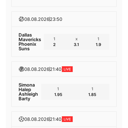
08.08.2026
23:50
Dallas
1
x
1
Mavericks
Phoenix
2
3.1
1.9
Suns
08.08.2026
21:40
Simona
1
1
Halep
Ashleigh
1.95
1.85
Barty
08.08.2026
21:40