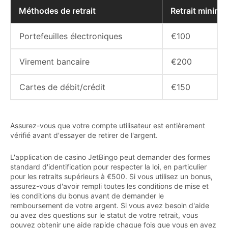
Méthodes de retrait
Retrait minim
Portefeuilles électroniques
€100
Virement bancaire
€200
Cartes de débit/crédit
€150
Assurez-vous que votre compte utilisateur est entièrement
vérifié avant d'essayer de retirer de l'argent.
L'application de casino JetBingo peut demander des formes
standard d'identification pour respecter la loi, en particulier
pour les retraits supérieurs à €500. Si vous utilisez un bonus,
assurez-vous d'avoir rempli toutes les conditions de mise et
les conditions du bonus avant de demander le
remboursement de votre argent. Si vous avez besoin d'aide
ou avez des questions sur le statut de votre retrait, vous
pouvez obtenir une aide rapide chaque fois que vous en avez