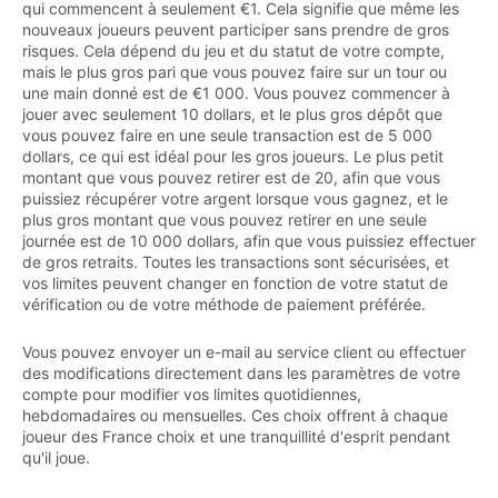
qui commencent à seulement €1. Cela signifie que même les
nouveaux joueurs peuvent participer sans prendre de gros
risques. Cela dépend du jeu et du statut de votre compte,
mais le plus gros pari que vous pouvez faire sur un tour ou
une main donné est de €1 000. Vous pouvez commencer à
jouer avec seulement 10 dollars, et le plus gros dépôt que
vous pouvez faire en une seule transaction est de 5 000
dollars, ce qui est idéal pour les gros joueurs. Le plus petit
montant que vous pouvez retirer est de 20, afin que vous
puissiez récupérer votre argent lorsque vous gagnez, et le
plus gros montant que vous pouvez retirer en une seule
journée est de 10 000 dollars, afin que vous puissiez effectuer
de gros retraits. Toutes les transactions sont sécurisées, et
vos limites peuvent changer en fonction de votre statut de
vérification ou de votre méthode de paiement préférée.
Vous pouvez envoyer un e-mail au service client ou effectuer
des modifications directement dans les paramètres de votre
compte pour modifier vos limites quotidiennes,
hebdomadaires ou mensuelles. Ces choix offrent à chaque
joueur des France choix et une tranquillité d'esprit pendant
qu'il joue.