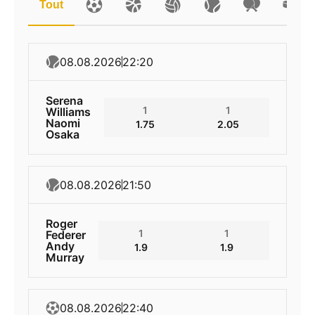
Tout
08.08.2026
22:20
Serena
1
1
Williams
Naomi
1.75
2.05
Osaka
08.08.2026
21:50
Roger
1
1
Federer
Andy
1.9
1.9
Murray
08.08.2026
22:40