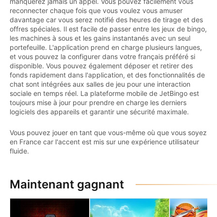
manquerez jamais un appel. Vous pouvez facilement vous
reconnecter chaque fois que vous voulez vous amuser
davantage car vous serez notifié des heures de tirage et des
offres spéciales. Il est facile de passer entre les jeux de bingo,
les machines à sous et les gains instantanés avec un seul
portefeuille. L'application prend en charge plusieurs langues,
et vous pouvez la configurer dans votre français préféré si
disponible. Vous pouvez également déposer et retirer des
fonds rapidement dans l'application, et des fonctionnalités de
chat sont intégrées aux salles de jeu pour une interaction
sociale en temps réel. La plateforme mobile de JetBingo est
toujours mise à jour pour prendre en charge les derniers
logiciels des appareils et garantir une sécurité maximale.
Vous pouvez jouer en tant que vous-même où que vous soyez
en France car l'accent est mis sur une expérience utilisateur
fluide.
Maintenant gagnant