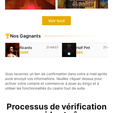
Voir tout
Nos Gagnants
Ricardo
21:49:07
Half Pint
21:48:
359€
66€
Vous recevrez un lien de confirmation dans votre e-mail après
avoir envoyé vos informations. Veuillez cliquer dessus pour
activer votre compte et commencer à jouer au bingo et à
utiliser les fonctionnalités du casino tout de suite.
Processus de vérification