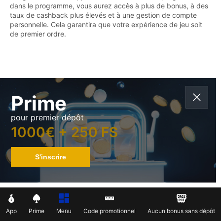
dans le programme, vous aurez accès à plus de bonus, à des
taux de cashback plus élevés et à une gestion de compte
personnelle. Cela garantira que votre expérience de jeu soit
de premier ordre.
Comment fonctionne le programme
Prime
VIP JetBingo
pour premier dépôt
Vous devenez VIP dès votre inscription et le début de votre
1000€ + 250 FS
jeu. Vous gagnez des points de fidélité pour chaque pari
d'argent réel, qui indiquent votre niveau VIP actuel. Chaque
nouveau palier avec de meilleurs avantages et des
S'inscrire
récompenses spéciales est débloqué en accumulant des
points.
Gagnez des points de fidélité pour chaque €10 misé sur des
jeux éligibles. En progressant, vous pouvez convertir vos
App
Prime
Code promotionnel
Aucun bonus sans dépôt
Menu
points en crédits bonus, des retraits plus rapides, des