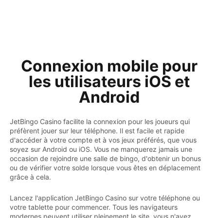
Connexion mobile pour
les utilisateurs iOS et
Android
JetBingo Casino facilite la connexion pour les joueurs qui
préfèrent jouer sur leur téléphone. Il est facile et rapide
d'accéder à votre compte et à vos jeux préférés, que vous
soyez sur Android ou iOS. Vous ne manquerez jamais une
occasion de rejoindre une salle de bingo, d'obtenir un bonus
ou de vérifier votre solde lorsque vous êtes en déplacement
grâce à cela.
Lancez l'application JetBingo Casino sur votre téléphone ou
votre tablette pour commencer. Tous les navigateurs
modernes peuvent utiliser pleinement le site, vous n'avez