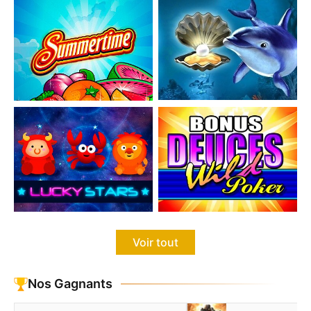
Voir tout
Nos Gagnants