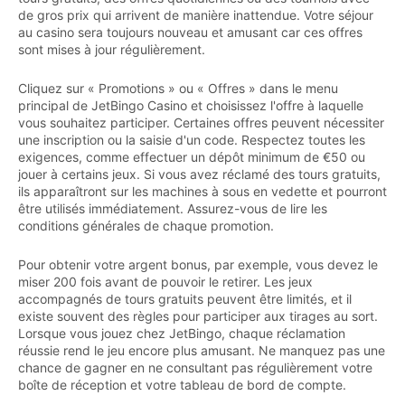
de gros prix qui arrivent de manière inattendue. Votre séjour
au casino sera toujours nouveau et amusant car ces offres
sont mises à jour régulièrement.
Cliquez sur « Promotions » ou « Offres » dans le menu
principal de JetBingo Casino et choisissez l'offre à laquelle
vous souhaitez participer. Certaines offres peuvent nécessiter
une inscription ou la saisie d'un code. Respectez toutes les
exigences, comme effectuer un dépôt minimum de €50 ou
jouer à certains jeux. Si vous avez réclamé des tours gratuits,
ils apparaîtront sur les machines à sous en vedette et pourront
être utilisés immédiatement. Assurez-vous de lire les
conditions générales de chaque promotion.
Pour obtenir votre argent bonus, par exemple, vous devez le
miser 200 fois avant de pouvoir le retirer. Les jeux
accompagnés de tours gratuits peuvent être limités, et il
existe souvent des règles pour participer aux tirages au sort.
Lorsque vous jouez chez JetBingo, chaque réclamation
réussie rend le jeu encore plus amusant. Ne manquez pas une
chance de gagner en ne consultant pas régulièrement votre
boîte de réception et votre tableau de bord de compte.