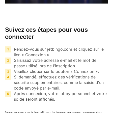
Suivez ces étapes pour vous
connecter
Rendez-vous sur jetbingo.com et cliquez sur le
lien « Connexion ».
Saisissez votre adresse e-mail et le mot de
passe utilisé lors de l'inscription.
Veuillez cliquer sur le bouton « Connexion ».
Si demandé, effectuez des vérifications de
sécurité supplémentaires, comme la saisie d'un
code envoyé par e-mail.
Après connexion, votre lobby personnel et votre
solde seront affichés.
Vous pouvez voir les offres de bonus en cours, comme des