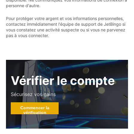
personne d'autre.
Pour protéger votre argent et vos informations personnelles,
contactez immédiatement l'équipe de support de JetBingo si
vous constatez une activité suspecte ou si vous ne parvenez
pas à vous connecter.
Vérifier le compte
Sécurisez vos gains
Commencer la
vérification