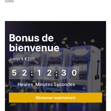
solde.
Bonus de
bienvenue
Jusqu'à €200
5
2
1
2
2
9
:
:
Heures
Minutes
Secondes
Réclamer maintenant