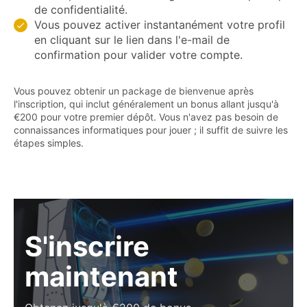
de confidentialité.
Vous pouvez activer instantanément votre profil
en cliquant sur le lien dans l'e-mail de
confirmation pour valider votre compte.
Vous pouvez obtenir un package de bienvenue après
l'inscription, qui inclut généralement un bonus allant jusqu'à
€200 pour votre premier dépôt. Vous n'avez pas besoin de
connaissances informatiques pour jouer ; il suffit de suivre les
étapes simples.
S'inscrire
maintenant