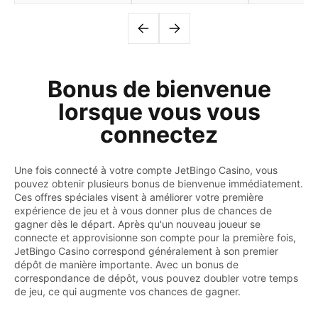
Bonus de bienvenue
lorsque vous vous
connectez
Une fois connecté à votre compte JetBingo Casino, vous
pouvez obtenir plusieurs bonus de bienvenue immédiatement.
Ces offres spéciales visent à améliorer votre première
expérience de jeu et à vous donner plus de chances de
gagner dès le départ. Après qu'un nouveau joueur se
connecte et approvisionne son compte pour la première fois,
JetBingo Casino correspond généralement à son premier
dépôt de manière importante. Avec un bonus de
correspondance de dépôt, vous pouvez doubler votre temps
de jeu, ce qui augmente vos chances de gagner.