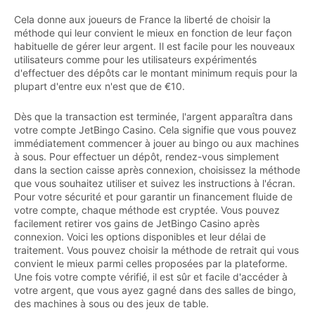
Cela donne aux joueurs de France la liberté de choisir la
méthode qui leur convient le mieux en fonction de leur façon
habituelle de gérer leur argent. Il est facile pour les nouveaux
utilisateurs comme pour les utilisateurs expérimentés
d'effectuer des dépôts car le montant minimum requis pour la
plupart d'entre eux n'est que de €10.
Dès que la transaction est terminée, l'argent apparaîtra dans
votre compte JetBingo Casino. Cela signifie que vous pouvez
immédiatement commencer à jouer au bingo ou aux machines
à sous. Pour effectuer un dépôt, rendez-vous simplement
dans la section caisse après connexion, choisissez la méthode
que vous souhaitez utiliser et suivez les instructions à l'écran.
Pour votre sécurité et pour garantir un financement fluide de
votre compte, chaque méthode est cryptée. Vous pouvez
facilement retirer vos gains de JetBingo Casino après
connexion. Voici les options disponibles et leur délai de
traitement. Vous pouvez choisir la méthode de retrait qui vous
convient le mieux parmi celles proposées par la plateforme.
Une fois votre compte vérifié, il est sûr et facile d'accéder à
votre argent, que vous ayez gagné dans des salles de bingo,
des machines à sous ou des jeux de table.