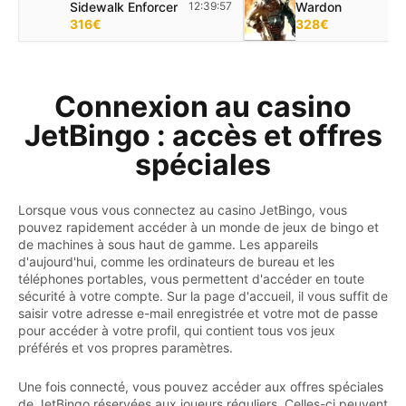
Sidewalk Enforcer
12:39:57
Wardon
12
316€
328€
Connexion au casino
JetBingo : accès et offres
spéciales
Lorsque vous vous connectez au casino JetBingo, vous
pouvez rapidement accéder à un monde de jeux de bingo et
de machines à sous haut de gamme. Les appareils
d'aujourd'hui, comme les ordinateurs de bureau et les
téléphones portables, vous permettent d'accéder en toute
sécurité à votre compte. Sur la page d'accueil, il vous suffit de
saisir votre adresse e-mail enregistrée et votre mot de passe
pour accéder à votre profil, qui contient tous vos jeux
préférés et vos propres paramètres.
Une fois connecté, vous pouvez accéder aux offres spéciales
de JetBingo réservées aux joueurs réguliers. Celles-ci peuvent