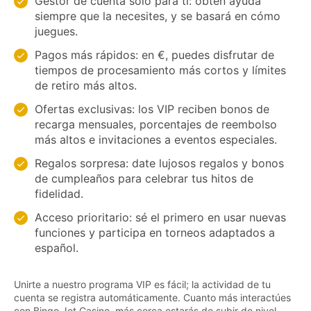
Gestor de cuenta solo para ti: obtén ayuda
siempre que la necesites, y se basará en cómo
juegues.
Pagos más rápidos: en €, puedes disfrutar de
tiempos de procesamiento más cortos y límites
de retiro más altos.
Ofertas exclusivas: los VIP reciben bonos de
recarga mensuales, porcentajes de reembolso
más altos e invitaciones a eventos especiales.
Regalos sorpresa: date lujosos regalos y bonos
de cumpleaños para celebrar tus hitos de
fidelidad.
Acceso prioritario: sé el primero en usar nuevas
funciones y participa en torneos adaptados a
español.
Unirte a nuestro programa VIP es fácil; la actividad de tu
cuenta se registra automáticamente. Cuanto más interactúes
con Bingo Jet Casino, más cerca estarás de subir de nivel.