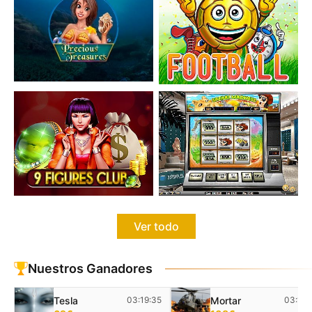
Ver todo
Nuestros Ganadores
Tesla
03:19:35
Mortar
03:19: