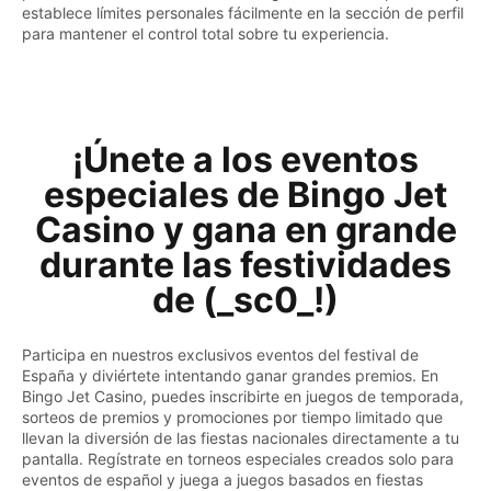
establece límites personales fácilmente en la sección de perfil
para mantener el control total sobre tu experiencia.
¡Únete a los eventos
especiales de Bingo Jet
Casino y gana en grande
durante las festividades
de (_sc0_!)
Participa en nuestros exclusivos eventos del festival de
España y diviértete intentando ganar grandes premios. En
Bingo Jet Casino, puedes inscribirte en juegos de temporada,
sorteos de premios y promociones por tiempo limitado que
llevan la diversión de las fiestas nacionales directamente a tu
pantalla. Regístrate en torneos especiales creados solo para
eventos de español y juega a juegos basados en fiestas