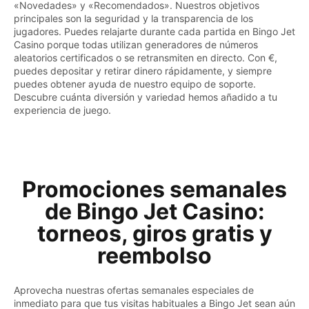
«Novedades» y «Recomendados». Nuestros objetivos
principales son la seguridad y la transparencia de los
jugadores. Puedes relajarte durante cada partida en Bingo Jet
Casino porque todas utilizan generadores de números
aleatorios certificados o se retransmiten en directo. Con €,
puedes depositar y retirar dinero rápidamente, y siempre
puedes obtener ayuda de nuestro equipo de soporte.
Descubre cuánta diversión y variedad hemos añadido a tu
experiencia de juego.
Promociones semanales
de Bingo Jet Casino:
torneos, giros gratis y
reembolso
Aprovecha nuestras ofertas semanales especiales de
inmediato para que tus visitas habituales a Bingo Jet sean aún