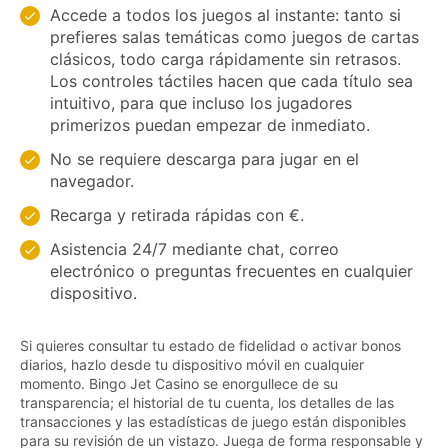
Accede a todos los juegos al instante: tanto si
prefieres salas temáticas como juegos de cartas
clásicos, todo carga rápidamente sin retrasos.
Los controles táctiles hacen que cada título sea
intuitivo, para que incluso los jugadores
primerizos puedan empezar de inmediato.
No se requiere descarga para jugar en el
navegador.
Recarga y retirada rápidas con €.
Asistencia 24/7 mediante chat, correo
electrónico o preguntas frecuentes en cualquier
dispositivo.
Si quieres consultar tu estado de fidelidad o activar bonos
diarios, hazlo desde tu dispositivo móvil en cualquier
momento. Bingo Jet Casino se enorgullece de su
transparencia; el historial de tu cuenta, los detalles de las
transacciones y las estadísticas de juego están disponibles
para su revisión de un vistazo. Juega de forma responsable y