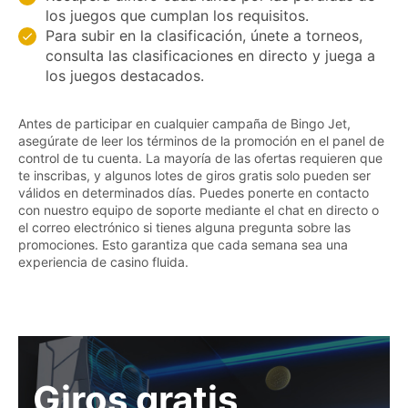
los juegos que cumplan los requisitos.
Para subir en la clasificación, únete a torneos,
consulta las clasificaciones en directo y juega a
los juegos destacados.
Antes de participar en cualquier campaña de Bingo Jet,
asegúrate de leer los términos de la promoción en el panel de
control de tu cuenta. La mayoría de las ofertas requieren que
te inscribas, y algunos lotes de giros gratis solo pueden ser
válidos en determinados días. Puedes ponerte en contacto
con nuestro equipo de soporte mediante el chat en directo o
el correo electrónico si tienes alguna pregunta sobre las
promociones. Esto garantiza que cada semana sea una
experiencia de casino fluida.
Giros gratis