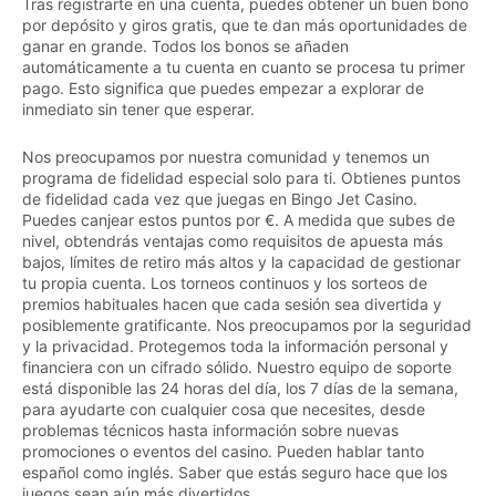
Tras registrarte en una cuenta, puedes obtener un buen bono
por depósito y giros gratis, que te dan más oportunidades de
ganar en grande. Todos los bonos se añaden
automáticamente a tu cuenta en cuanto se procesa tu primer
pago. Esto significa que puedes empezar a explorar de
inmediato sin tener que esperar.
Nos preocupamos por nuestra comunidad y tenemos un
programa de fidelidad especial solo para ti. Obtienes puntos
de fidelidad cada vez que juegas en Bingo Jet Casino.
Puedes canjear estos puntos por €. A medida que subes de
nivel, obtendrás ventajas como requisitos de apuesta más
bajos, límites de retiro más altos y la capacidad de gestionar
tu propia cuenta. Los torneos continuos y los sorteos de
premios habituales hacen que cada sesión sea divertida y
posiblemente gratificante. Nos preocupamos por la seguridad
y la privacidad. Protegemos toda la información personal y
financiera con un cifrado sólido. Nuestro equipo de soporte
está disponible las 24 horas del día, los 7 días de la semana,
para ayudarte con cualquier cosa que necesites, desde
problemas técnicos hasta información sobre nuevas
promociones o eventos del casino. Pueden hablar tanto
español como inglés. Saber que estás seguro hace que los
juegos sean aún más divertidos.