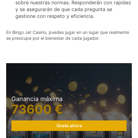
sobre nuestras normas. Responderán con rapidez
y se asegurarán de que cada pregunta se
gestione con respeto y eficiencia.
En Bingo Jet Casino, puedes jugar en un lugar que realmente
se preocupa por el bienestar de cada jugador.
Ganancia máxima
73600 €
Únete ahora