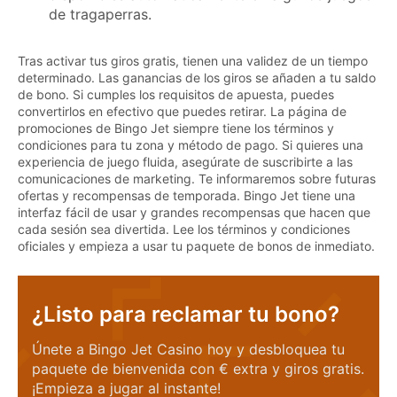
de tragaperras.
Tras activar tus giros gratis, tienen una validez de un tiempo
determinado. Las ganancias de los giros se añaden a tu saldo
de bono. Si cumples los requisitos de apuesta, puedes
convertirlos en efectivo que puedes retirar. La página de
promociones de Bingo Jet siempre tiene los términos y
condiciones para tu zona y método de pago. Si quieres una
experiencia de juego fluida, asegúrate de suscribirte a las
comunicaciones de marketing. Te informaremos sobre futuras
ofertas y recompensas de temporada. Bingo Jet tiene una
interfaz fácil de usar y grandes recompensas que hacen que
cada sesión sea divertida. Lee los términos y condiciones
oficiales y empieza a usar tu paquete de bonos de inmediato.
¿Listo para reclamar tu bono?
Únete a Bingo Jet Casino hoy y desbloquea tu
paquete de bienvenida con € extra y giros gratis.
¡Empieza a jugar al instante!