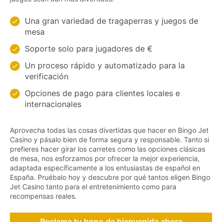
Una gran variedad de tragaperras y juegos de
mesa
Soporte solo para jugadores de €
Un proceso rápido y automatizado para la
verificación
Opciones de pago para clientes locales e
internacionales
Aprovecha todas las cosas divertidas que hacer en Bingo Jet
Casino y pásalo bien de forma segura y responsable. Tanto si
prefieres hacer girar los carretes como las opciones clásicas
de mesa, nos esforzamos por ofrecer la mejor experiencia,
adaptada específicamente a los entusiastas de español en
España. Pruébalo hoy y descubre por qué tantos eligen Bingo
Jet Casino tanto para el entretenimiento como para
recompensas reales.
Reclama tu bono de bienvenida ahora