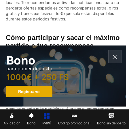
locales. Te recomendamos activar las notificaciones para no
perderte ofertas especiales como recompensas extra, giros
gratis y bonos exclusivos de € que solo están disponibles
durante estos periodos festivos.
Cómo participar y sacar el máximo
partido a tus recompensas
Bono
No podría ser más fácil participar en nuestros eventos. Todos
los usuarios registrados pueden participar automáticamente
para primer depósito
en algunas actividades temáticas. Sin embargo, completar tu
1000€ + 250 FS
perfil y confirmar tu cuenta te da acceso a funciones más
avanzadas y entradas adicionales para el sorteo. Durante las
principales fiestas de España, visita la página de inicio de
Registrarse
Bingo Jet Casino y busca las pestañas destacadas que
muestran ofertas diarias y desafíos de clasificación. Tienes
más probabilidades de ganar una parte de los grandes
premios cuanto más participes. Algunos eventos reparten
cientos o miles de créditos de €. Indicamos a los jugadores
que lean las normas de cada promoción para asegurarse de
Aplicación
Bono
Código promocional
Bono sin depósito
Menú
que son elegibles. Algunas campañas pueden requerir un