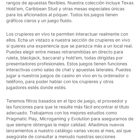
rangos de apuestas flexibles. Nuestra colección incluye Texas
Hold'em, Caribbean Stud y otras mesas especiales únicas
para los aficionados al póquer. Todos los juegos tienen
gráficos claros y un juego fluido.
Los crupieres en vivo te permiten interactuar realmente con
ellos. Echa un vistazo a nuestra sección de crupieres en vivo
si quieres una experiencia que se parezca más a un local real.
Puedes elegir entre mesas retransmitidas en directo para
ruleta, blackjack, baccarat y hold'em, todas dirigidas por
presentadores profesionales. Estos juegos tienen funciones
interactivas como salas de chat y apuestas laterales. Puedes
jugar a nuestros juegos de casino en vivo en tu ordenador o
teléfono, para poder hablar con los crupieres y otros
jugadores estés donde estés.
Tenemos filtros basados en el tipo de juego, el proveedor y
las funciones para que te resulte más fácil encontrar el título
adecuado. Trabajamos con los mejores estudios como
Pragmatic Play, Microgaming y Evolution para asegurarnos de
que siempre obtengas la mejor calidad. Añadimos nuevos
lanzamientos a nuestro catálogo varias veces al mes, así que
asegúrate de consultar a menudo nuestras secciones