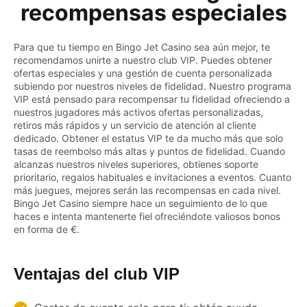
recompensas especiales
Para que tu tiempo en Bingo Jet Casino sea aún mejor, te
recomendamos unirte a nuestro club VIP. Puedes obtener
ofertas especiales y una gestión de cuenta personalizada
subiendo por nuestros niveles de fidelidad. Nuestro programa
VIP está pensado para recompensar tu fidelidad ofreciendo a
nuestros jugadores más activos ofertas personalizadas,
retiros más rápidos y un servicio de atención al cliente
dedicado. Obtener el estatus VIP te da mucho más que solo
tasas de reembolso más altas y puntos de fidelidad. Cuando
alcanzas nuestros niveles superiores, obtienes soporte
prioritario, regalos habituales e invitaciones a eventos. Cuanto
más juegues, mejores serán las recompensas en cada nivel.
Bingo Jet Casino siempre hace un seguimiento de lo que
haces e intenta mantenerte fiel ofreciéndote valiosos bonos
en forma de €.
Ventajas del club VIP