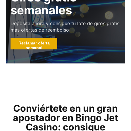
semanales
Deposita ahora y consigue tu lote de giros gratis
más ofertas de reembolso
Reclamar oferta
semanal
Conviértete en un gran
apostador en Bingo Jet
Casino: consigue