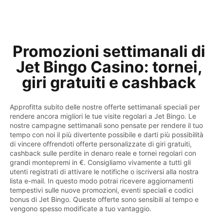
Promozioni settimanali di
Jet Bingo Casino: tornei,
giri gratuiti e cashback
Approfitta subito delle nostre offerte settimanali speciali per
rendere ancora migliori le tue visite regolari a Jet Bingo. Le
nostre campagne settimanali sono pensate per rendere il tuo
tempo con noi il più divertente possibile e darti più possibilità
di vincere offrendoti offerte personalizzate di giri gratuiti,
cashback sulle perdite in denaro reale e tornei regolari con
grandi montepremi in €. Consigliamo vivamente a tutti gli
utenti registrati di attivare le notifiche o iscriversi alla nostra
lista e-mail. In questo modo potrai ricevere aggiornamenti
tempestivi sulle nuove promozioni, eventi speciali e codici
bonus di Jet Bingo. Queste offerte sono sensibili al tempo e
vengono spesso modificate a tuo vantaggio.