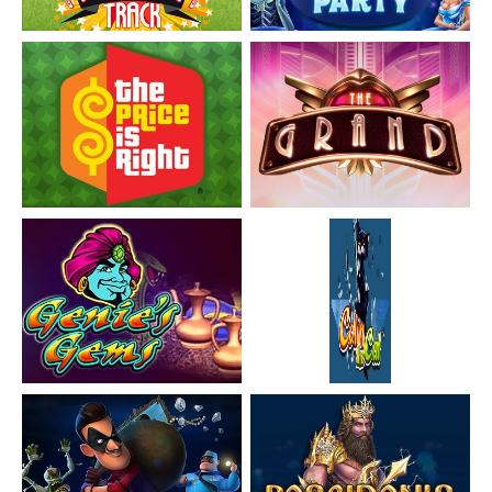
vinci alla grande durante le festività di Italia!
Come partecipare e ottenere il massimo dalle tue
ricompense
Consigli per una partecipazione utile:
Unisciti ai vincitori di Jet Bingo Casino: le persone in
Italia stanno diventando ricche!
Come far funzionare Jet Bingo Casino per te
Come depositare con € su Jet Bingo Casino Online
Modalità di pagamento per €