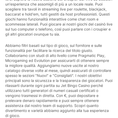
un'esperienza che assomigli di più a un locale reale. Puoi
scegliere tra tavoli in streaming live per roulette, blackjack,
baccarat e hold'em, tutti gestiti da host professionisti. Questi
giochi hanno funzionalità interattive come chat room e
scommesse laterali. Puoi giocare ai nostri giochi del casinò live
sul tuo computer o telefono, così puoi parlare con i croupier e
gli altri giocatori ovunque tu sia.
Abbiamo filtri basati sul tipo di gioco, sul fornitore e sulle
funzionalità per facilitare la ricerca del titolo giusto.
Collaboriamo con studi di alto livello come Pragmatic Play,
Microgaming ed Evolution per assicurarti di ottenere sempre
la migliore qualità. Aggiungiamo nuove uscite al nostro
catalogo diverse volte al mese, quindi assicurati di controllare
spesso le sezioni "Nuovi" e "Consigliati". I nostri obiettivi
principali sono la sicurezza e la trasparenza dei giocatori. Puoi
rilassarti durante ogni partita su Jet Bingo Casino perché
utilizzano tutti generatori di numeri casuali certificati o
vengono trasmessi in diretta. Con €, puoi depositare e
prelevare denaro rapidamente e puoi sempre ottenere
assistenza dal nostro team di supporto. Scopri quanto
divertimento e varietà abbiamo aggiunto alla tua esperienza
di gioco.