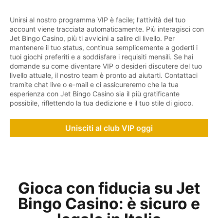
Unirsi al nostro programma VIP è facile; l'attività del tuo
account viene tracciata automaticamente. Più interagisci con
Jet Bingo Casino, più ti avvicini a salire di livello. Per
mantenere il tuo status, continua semplicemente a goderti i
tuoi giochi preferiti e a soddisfare i requisiti mensili. Se hai
domande su come diventare VIP o desideri discutere del tuo
livello attuale, il nostro team è pronto ad aiutarti. Contattaci
tramite chat live o e-mail e ci assicureremo che la tua
esperienza con Jet Bingo Casino sia il più gratificante
possibile, riflettendo la tua dedizione e il tuo stile di gioco.
Unisciti al club VIP oggi
Gioca con fiducia su Jet
Bingo Casino: è sicuro e