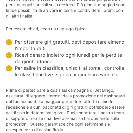
persino regali speciali se lo desideri. Più giochi, maggiori sono
le tue possibilità di arrivare in cima e condividere i premi con
gli altri finalisti.
Per essere chiari, ecco un riepilogo tipico:
Per ottenere giri gratuiti, devi depositare almeno
l'importo di €.
Ricevi denaro indietro ogni lunedì per le perdite
da giochi idonei.
Per salire in classifica, unisciti ai tornei, controlla
le classifiche live e gioca ai giochi in evidenza.
Prima di partecipare a qualsiasi campagna di Jet Bingo,
assicurati di leggere i termini della promozione nel dashboard
del tuo account. La maggior parte delle offerte richiede
l'adesione e alcuni pacchetti di giri gratuiti potrebbero essere
validi solo in determinati giorni. Puoi contattare il nostro team
di supporto tramite chat live o e-mail se hai domande sulle
promozioni. Questo garantisce che ogni settimana sia
un'esperienza di casinò fluida.