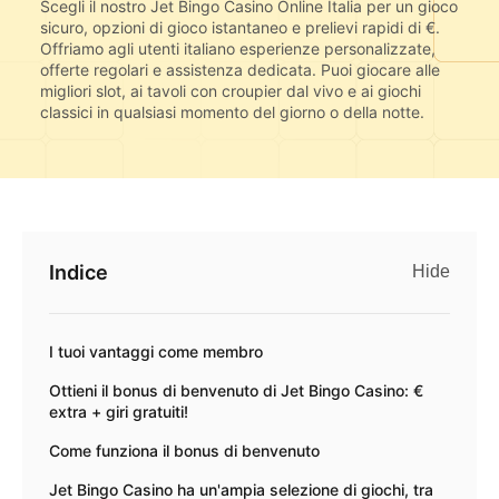
Scegli il nostro Jet Bingo Casino Online Italia per un gioco
sicuro, opzioni di gioco istantaneo e prelievi rapidi di €.
Offriamo agli utenti italiano esperienze personalizzate,
offerte regolari e assistenza dedicata. Puoi giocare alle
migliori slot, ai tavoli con croupier dal vivo e ai giochi
classici in qualsiasi momento del giorno o della notte.
Indice
Hide
I tuoi vantaggi come membro
Ottieni il bonus di benvenuto di Jet Bingo Casino: €
extra + giri gratuiti!
Come funziona il bonus di benvenuto
Jet Bingo Casino ha un'ampia selezione di giochi, tra