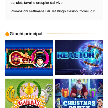
cui slot, tavoli e croupier dal vivo
Promozioni settimanali di Jet Bingo Casino: tornei, giri
gratuiti e cashback
Come funzionano le nostre offerte settimanali
Diventa un high roller su Jet Bingo Casino: ottieni
Giochi principali
ricompense speciali
Vantaggi del club VIP
Gioca con fiducia su Jet Bingo Casino: è sicuro e
legale in Italia
Perché scegliere Jet Bingo Casino per divertimento e
intrattenimento sicuro?
Jet Bingo Casino sul tuo telefono: puoi giocare in
qualsiasi momento e ovunque!
Principali funzionalità e suggerimenti per dispositivi
mobili
Partecipa agli eventi speciali di Jet Bingo Casino e