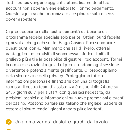
Tutti i bonus vengono aggiunti automaticamente al tuo
account non appena viene elaborato il primo pagamento.
Questo significa che puoi iniziare a esplorare subito senza
dover aspettare.
Ci preoccupiamo della nostra comunità e abbiamo un
programma fedeltà speciale solo per te. Ottieni punti fedeltà
ogni volta che giochi su Jet Bingo Casino. Puoi scambiare
questi punti con €. Man mano che sali di livello, otterrai
vantaggi come requisiti di scommessa inferiori, limiti di
prelievo più alti e la possibilità di gestire il tuo account. Tornei
in corso e estrazioni regolari di premi rendono ogni sessione
divertente e potenzialmente gratificante. Ci preoccupiamo
della sicurezza e della privacy. Proteggiamo tutte le
informazioni personali e finanziarie con una crittografia
robusta. Il nostro team di assistenza è disponibile 24 ore su
24, 7 giorni su 7, per aiutarti con qualsiasi necessità, dai
problemi tecnici alle informazioni su nuove promozioni o eventi
del casinò. Possono parlare sia italiano che inglese. Sapere di
essere al sicuro rende i giochi ancora più divertenti.
Un'ampia varietà di slot e giochi da tavolo