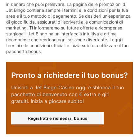
in denaro che puoi prelevare. La pagina delle promozioni di
Jet Bingo contiene sempre i termini e le condizioni per la tua
area e il tuo metodo di pagamento. Se desideri un'esperienza
di gioco fluida, assicurati di iscriverti alle comunicazioni di
marketing. Ti informeremo su future offerte e ricompense
stagionali. Jet Bingo ha un'interfaccia intuitiva e ottime
ricompense che rendono ogni sessione divertente. Leggi i
termini e le condizioni ufficiali e inizia subito a utilizzare il tuo
pacchetto bonus.
Pronto a richiedere il tuo bonus?
Unisciti a Jet Bingo Casino oggi e sblocca il tuo
pacchetto di benvenuto con € extra e giri
gratuiti. Inizia a giocare subito!
Registrati e richiedi il bonus