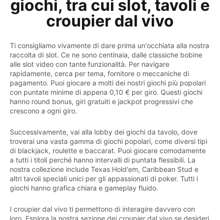
giochi, tra cui slot, tavoli e
croupier dal vivo
Ti consigliamo vivamente di dare prima un'occhiata alla nostra
raccolta di slot. Ce ne sono centinaia, dalle classiche bobine
alle slot video con tante funzionalità. Per navigare
rapidamente, cerca per tema, fornitore o meccaniche di
pagamento. Puoi giocare a molti dei nostri giochi più popolari
con puntate minime di appena 0,10 € per giro. Questi giochi
hanno round bonus, giri gratuiti e jackpot progressivi che
crescono a ogni giro.
Successivamente, vai alla lobby dei giochi da tavolo, dove
troverai una vasta gamma di giochi popolari, come diversi tipi
di blackjack, roulette e baccarat. Puoi giocare comodamente
a tutti i titoli perché hanno intervalli di puntata flessibili. La
nostra collezione include Texas Hold'em, Caribbean Stud e
altri tavoli speciali unici per gli appassionati di poker. Tutti i
giochi hanno grafica chiara e gameplay fluido.
I croupier dal vivo ti permettono di interagire davvero con
loro. Esplora la nostra sezione dei croupier dal vivo se desideri