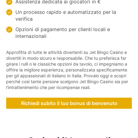
Assistenza dedicata ai giocatori in €
Un processo rapido e automatizzato per la
verifica
Opzioni di pagamento per clienti locali e
internazionali
Approfitta di tutte le attività divertenti su Jet Bingo Casino e
divertiti in modo sicuro e responsabile. Che tu preferisca far
girare i rulli o le classiche opzioni da tavolo, ci impegniamo a
offrire la migliore esperienza, personalizzata specificamente
per gli appassionati di italiano in Italia. Provalo oggi e scopri
perché così tante persone scelgono Jet Bingo Casino sia per
l'intrattenimento che per ricompense reali.
Richiedi subito il tuo bonus di benvenuto