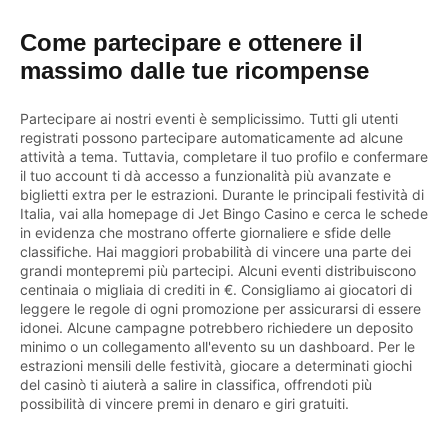
Come partecipare e ottenere il
massimo dalle tue ricompense
Partecipare ai nostri eventi è semplicissimo. Tutti gli utenti
registrati possono partecipare automaticamente ad alcune
attività a tema. Tuttavia, completare il tuo profilo e confermare
il tuo account ti dà accesso a funzionalità più avanzate e
biglietti extra per le estrazioni. Durante le principali festività di
Italia, vai alla homepage di Jet Bingo Casino e cerca le schede
in evidenza che mostrano offerte giornaliere e sfide delle
classifiche. Hai maggiori probabilità di vincere una parte dei
grandi montepremi più partecipi. Alcuni eventi distribuiscono
centinaia o migliaia di crediti in €. Consigliamo ai giocatori di
leggere le regole di ogni promozione per assicurarsi di essere
idonei. Alcune campagne potrebbero richiedere un deposito
minimo o un collegamento all'evento su un dashboard. Per le
estrazioni mensili delle festività, giocare a determinati giochi
del casinò ti aiuterà a salire in classifica, offrendoti più
possibilità di vincere premi in denaro e giri gratuiti.