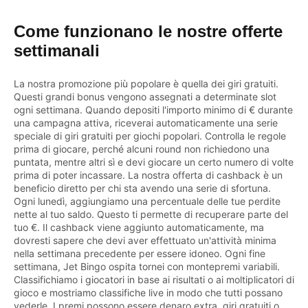
Come funzionano le nostre offerte
settimanali
La nostra promozione più popolare è quella dei giri gratuiti.
Questi grandi bonus vengono assegnati a determinate slot
ogni settimana. Quando depositi l'importo minimo di € durante
una campagna attiva, riceverai automaticamente una serie
speciale di giri gratuiti per giochi popolari. Controlla le regole
prima di giocare, perché alcuni round non richiedono una
puntata, mentre altri sì e devi giocare un certo numero di volte
prima di poter incassare. La nostra offerta di cashback è un
beneficio diretto per chi sta avendo una serie di sfortuna.
Ogni lunedì, aggiungiamo una percentuale delle tue perdite
nette al tuo saldo. Questo ti permette di recuperare parte del
tuo €. Il cashback viene aggiunto automaticamente, ma
dovresti sapere che devi aver effettuato un'attività minima
nella settimana precedente per essere idoneo. Ogni fine
settimana, Jet Bingo ospita tornei con montepremi variabili.
Classifichiamo i giocatori in base ai risultati o ai moltiplicatori di
gioco e mostriamo classifiche live in modo che tutti possano
vederle. I premi possono essere denaro extra, giri gratuiti o