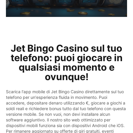
Jet Bingo Casino sul tuo
telefono: puoi giocare in
qualsiasi momento e
ovunque!
Scarica l'app mobile di Jet Bingo Casino direttamente sul tuo
telefono per un'esperienza fluida in movimento. Puoi
accedere, depositare denaro utilizzando €, giocare a giochi a
soldi reali e richiedere bonus tutto dal tuo telefono con questa
versione mobile. Se non vuoi, non devi installare alcun
software aggiuntivo. Il nostro sito web ottimizzato per
dispositivi mobili funziona sia con dispositivi Android che iOS.
Per rimanere aggiornato su offerte di giri gratuiti, eventi