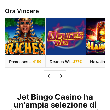
Ora Vincere
Ramesses Riches
Deuces Wild 100 Hand
Hawaiia
415€
377€
Jet Bingo Casino ha
un'ampia selezione di