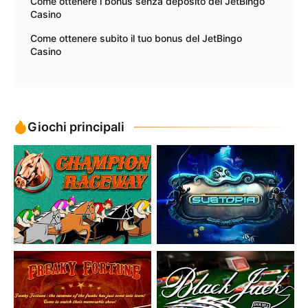
Come ottenere i bonus senza deposito del JetBingo
Casino
Come ottenere subito il tuo bonus del JetBingo
Casino
Passaggi di registrazione
Opzioni di deposito e prelievo multiple, sicure e
rapide
Giochi principali
Spiegazione dei limiti di prelievo e dei tempi di
elaborazione
Come richiedere il bonus senza deposito del JetBingo
Casino
Tariffe