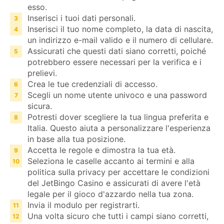
esso.
Inserisci i tuoi dati personali.
Inserisci il tuo nome completo, la data di nascita,
un indirizzo e-mail valido e il numero di cellulare.
Assicurati che questi dati siano corretti, poiché
potrebbero essere necessari per la verifica e i
prelievi.
Crea le tue credenziali di accesso.
Scegli un nome utente univoco e una password
sicura.
Potresti dover scegliere la tua lingua preferita e
Italia. Questo aiuta a personalizzare l'esperienza
in base alla tua posizione.
Accetta le regole e dimostra la tua età.
Seleziona le caselle accanto ai termini e alla
politica sulla privacy per accettare le condizioni
del JetBingo Casino e assicurati di avere l'età
legale per il gioco d'azzardo nella tua zona.
Invia il modulo per registrarti.
Una volta sicuro che tutti i campi siano corretti,