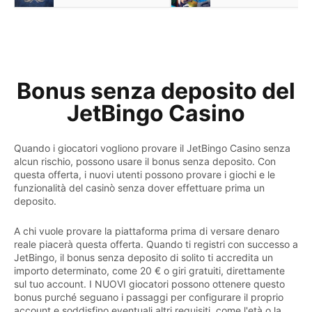
Bonus senza deposito del
JetBingo Casino
Quando i giocatori vogliono provare il JetBingo Casino senza
alcun rischio, possono usare il bonus senza deposito. Con
questa offerta, i nuovi utenti possono provare i giochi e le
funzionalità del casinò senza dover effettuare prima un
deposito.
A chi vuole provare la piattaforma prima di versare denaro
reale piacerà questa offerta. Quando ti registri con successo a
JetBingo, il bonus senza deposito di solito ti accredita un
importo determinato, come 20 € o giri gratuiti, direttamente
sul tuo account. I NUOVI giocatori possono ottenere questo
bonus purché seguano i passaggi per configurare il proprio
account e soddisfino eventuali altri requisiti, come l'età o la