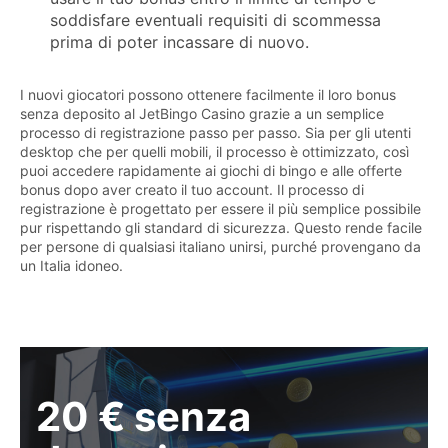
soddisfare eventuali requisiti di scommessa
prima di poter incassare di nuovo.
I nuovi giocatori possono ottenere facilmente il loro bonus
senza deposito al JetBingo Casino grazie a un semplice
processo di registrazione passo per passo. Sia per gli utenti
desktop che per quelli mobili, il processo è ottimizzato, così
puoi accedere rapidamente ai giochi di bingo e alle offerte
bonus dopo aver creato il tuo account. Il processo di
registrazione è progettato per essere il più semplice possibile
pur rispettando gli standard di sicurezza. Questo rende facile
per persone di qualsiasi italiano unirsi, purché provengano da
un Italia idoneo.
20 € senza