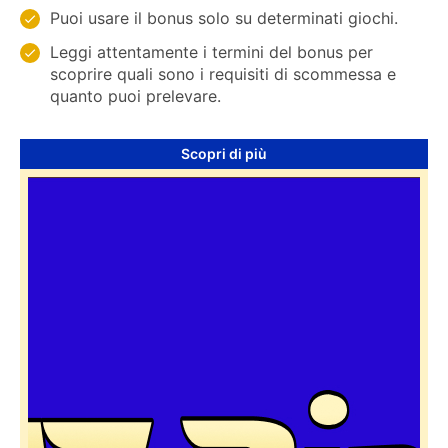
Puoi usare il bonus solo su determinati giochi.
Leggi attentamente i termini del bonus per
scoprire quali sono i requisiti di scommessa e
quanto puoi prelevare.
Scopri di più