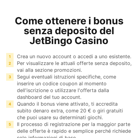
Come ottenere i bonus
senza deposito del
JetBingo Casino
Crea un nuovo account o accedi a uno esistente.
Per visualizzare le attuali offerte senza deposito,
vai alla sezione promozioni.
Segui eventuali istruzioni specifiche, come
inserire un codice coupon al momento
dell'iscrizione o utilizzare l'offerta dalla
dashboard del tuo account.
Quando il bonus viene attivato, ti accredita
subito denaro extra, come 20 € o giri gratuiti
che puoi usare su determinati giochi.
Il processo di registrazione per la maggior parte
delle offerte è rapido e semplice perché richiede
solo informazioni di base.