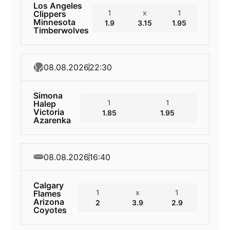
Los Angeles
1
x
1
Clippers
Minnesota
1.9
3.15
1.95
Timberwolves
08.08.2026
22:30
Simona
1
1
Halep
Victoria
1.85
1.95
Azarenka
08.08.2026
16:40
Calgary
1
x
1
Flames
Arizona
2
3.9
2.9
Coyotes