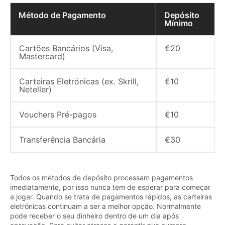
Método de Pagamento
Depósito
Mínimo
Cartões Bancários (Visa,
€20
Mastercard)
Carteiras Eletrónicas (ex. Skrill,
€10
Neteller)
Vouchers Pré-pagos
€10
Transferência Bancária
€30
Todos os métodos de depósito processam pagamentos
imediatamente, por isso nunca tem de esperar para começar
a jogar. Quando se trata de pagamentos rápidos, as carteiras
eletrónicas continuam a ser a melhor opção. Normalmente
pode receber o seu dinheiro dentro de um dia após