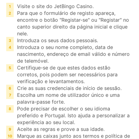
Visite o site do JetBingo Casino.
Para que o formulário de registo apareça,
encontre o botão "Registar-se" ou "Registar" no
canto superior direito da página inicial e clique
nele.
Introduza os seus dados pessoais.
Introduza o seu nome completo, data de
nascimento, endereço de email válido e número
de telemóvel.
Certifique-se de que estes dados estão
corretos, pois podem ser necessários para
verificação e levantamentos.
Crie as suas credenciais de início de sessão.
Escolha um nome de utilizador único e uma
palavra-passe forte.
Pode precisar de escolher o seu idioma
preferido e Portugal. Isto ajuda a personalizar a
experiência ao seu local.
Aceite as regras e prove a sua idade.
Marque as caixas junto aos termos e política de