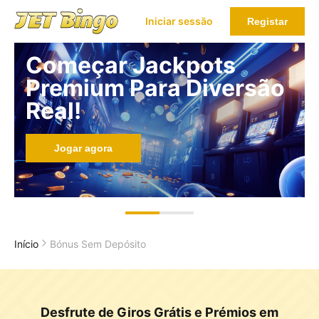
Iniciar sessão
Registar
Começar Jackpots
Premium Para Diversão
Real!
Jogar agora
Início
Bónus Sem Depósito
Desfrute de Giros Grátis e Prémios em