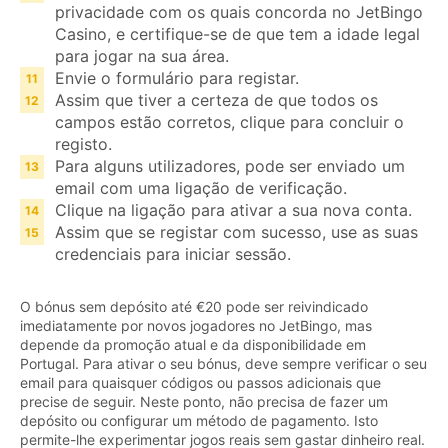
privacidade com os quais concorda no JetBingo
Casino, e certifique-se de que tem a idade legal
para jogar na sua área.
Envie o formulário para registar.
Assim que tiver a certeza de que todos os
campos estão corretos, clique para concluir o
registo.
Para alguns utilizadores, pode ser enviado um
email com uma ligação de verificação.
Clique na ligação para ativar a sua nova conta.
Assim que se registar com sucesso, use as suas
credenciais para iniciar sessão.
O bónus sem depósito até €20 pode ser reivindicado
imediatamente por novos jogadores no JetBingo, mas
depende da promoção atual e da disponibilidade em
Portugal. Para ativar o seu bónus, deve sempre verificar o seu
email para quaisquer códigos ou passos adicionais que
precise de seguir. Neste ponto, não precisa de fazer um
depósito ou configurar um método de pagamento. Isto
permite-lhe experimentar jogos reais sem gastar dinheiro real.