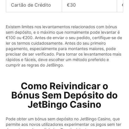
Cartão de Crédito
€30
€4
Existem limites nos levantamentos relacionados com bónus
sem depósito, e o máximo que normalmente pode levantar é
€100 ou €200. Antes de enviar o seu pedido, certifique-se de
ler os termos cuidadosamente. Antes do seu primeiro
pagamento, especialmente para montantes maiores, pode
precisar de ser verificado. Para tornar os levantamentos mais
rápidos e fáceis, deve escolher um método preferido e
cumprir as regras do JetBingo.
Como Reivindicar o
Bónus Sem Depósito do
JetBingo Casino
Pode obter um bónus sem depósito no JetBingo Casino, que
permite aos novos utilizadores experimentar os jogos sem ter