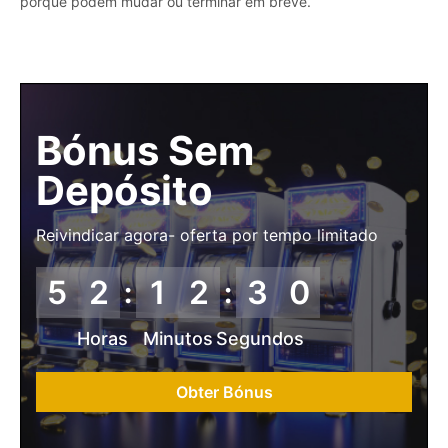
porque podem mudar ou terminar em breve.
Bónus Sem
Depósito
Reivindicar agora- oferta por tempo limitado
5
2
1
2
2
8
:
:
Horas
Minutos
Segundos
Obter Bónus