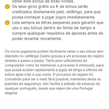
obter este bónus de boas-vindas.
Os seus giros grátis ou € de bónus serão
creditados diretamente pelo JetBingo, para que
possa começar a jogar jogos imediatamente.
Leia sempre as letras pequenas para garantir que
usa o seu bónus dentro do limite de tempo e
cumpre quaisquer requisitos de apostas antes de
poder levantar novamente.
Os novos jogadores podem facilmente obter o seu bónus sem
depósito no JetBingo Casino graças a um processo de registo
simples e passo a passo. Tanto para utilizadores de
computador como de telemóvel, o processo é otimizado, para
que possa aceder rapidamente a jogos de bingo e ofertas de
bónus após criar a sua conta. O processo de registo foi
concebido para ser o mais fácil possível, mantendo ainda os
padrões de segurança. Isto facilita a adesão de pessoas de
qualquer português, desde que sejam de uma Portugal
elegível.