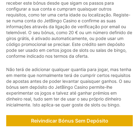
receber este bónus desde que sigam os passos para
configurar a sua conta e cumpram quaisquer outros
requisitos, como ter uma certa idade ou localização. Registe-
se numa conta do JetBingo Casino e confirme as suas
informações através da ligação de verificação por email ou
telemóvel. O seu bónus, como 20 € ou um número definido de
giros grátis, é ativado automaticamente, ou pode usar um
código promocional se precisar. Este crédito sem depósito
pode ser usado em certos jogos de slots ou salas de bingo,
conforme indicado nos termos da oferta.
Não terá de adicionar qualquer quantia para jogar, mas tenha
em mente que normalmente terá de cumprir certos requisitos
de apostas antes de poder levantar quaisquer ganhos. O seu
bónus sem depósito do JetBingo Casino permite-lhe
experimentar os jogos e talvez até ganhar prémios em
dinheiro real, tudo sem ter de usar o seu próprio dinheiro
inicialmente. Isto aplica-se quer goste de slots ou bingo.
Reivindicar Bónus Sem Depósito