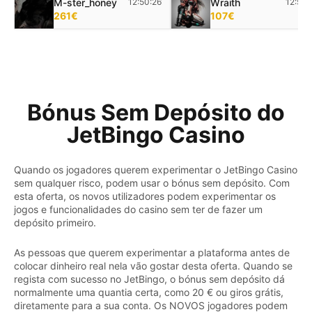
M-ster_honey
12:50:26
Wraith
12:50:
261€
107€
Bónus Sem Depósito do
JetBingo Casino
Quando os jogadores querem experimentar o JetBingo Casino
sem qualquer risco, podem usar o bónus sem depósito. Com
esta oferta, os novos utilizadores podem experimentar os
jogos e funcionalidades do casino sem ter de fazer um
depósito primeiro.
As pessoas que querem experimentar a plataforma antes de
colocar dinheiro real nela vão gostar desta oferta. Quando se
regista com sucesso no JetBingo, o bónus sem depósito dá
normalmente uma quantia certa, como 20 € ou giros grátis,
diretamente para a sua conta. Os NOVOS jogadores podem