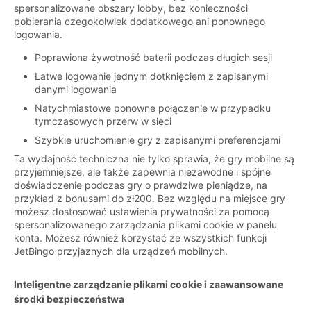
spersonalizowane obszary lobby, bez konieczności
pobierania czegokolwiek dodatkowego ani ponownego
logowania.
Poprawiona żywotność baterii podczas długich sesji
Łatwe logowanie jednym dotknięciem z zapisanymi
danymi logowania
Natychmiastowe ponowne połączenie w przypadku
tymczasowych przerw w sieci
Szybkie uruchomienie gry z zapisanymi preferencjami
Ta wydajność techniczna nie tylko sprawia, że gry mobilne są
przyjemniejsze, ale także zapewnia niezawodne i spójne
doświadczenie podczas gry o prawdziwe pieniądze, na
przykład z bonusami do zł200. Bez względu na miejsce gry
możesz dostosować ustawienia prywatności za pomocą
spersonalizowanego zarządzania plikami cookie w panelu
konta. Możesz również korzystać ze wszystkich funkcji
JetBingo przyjaznych dla urządzeń mobilnych.
Inteligentne zarządzanie plikami cookie i zaawansowane
środki bezpieczeństwa