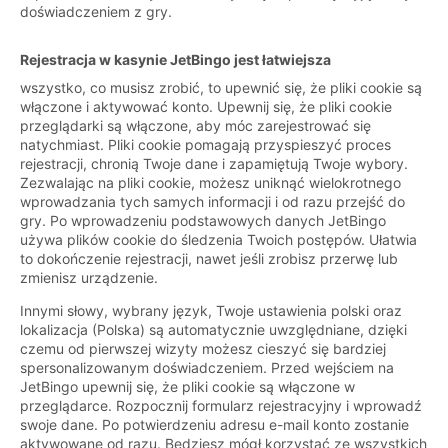
doświadczeniem z gry.
Rejestracja w kasynie JetBingo jest łatwiejsza
wszystko, co musisz zrobić, to upewnić się, że pliki cookie są
włączone i aktywować konto. Upewnij się, że pliki cookie
przeglądarki są włączone, aby móc zarejestrować się
natychmiast. Pliki cookie pomagają przyspieszyć proces
rejestracji, chronią Twoje dane i zapamiętują Twoje wybory.
Zezwalając na pliki cookie, możesz uniknąć wielokrotnego
wprowadzania tych samych informacji i od razu przejść do
gry. Po wprowadzeniu podstawowych danych JetBingo
używa plików cookie do śledzenia Twoich postępów. Ułatwia
to dokończenie rejestracji, nawet jeśli zrobisz przerwę lub
zmienisz urządzenie.
Innymi słowy, wybrany język, Twoje ustawienia polski oraz
lokalizacja (Polska) są automatycznie uwzględniane, dzięki
czemu od pierwszej wizyty możesz cieszyć się bardziej
spersonalizowanym doświadczeniem. Przed wejściem na
JetBingo upewnij się, że pliki cookie są włączone w
przeglądarce. Rozpocznij formularz rejestracyjny i wprowadź
swoje dane. Po potwierdzeniu adresu e-mail konto zostanie
aktywowane od razu. Będziesz mógł korzystać ze wszystkich