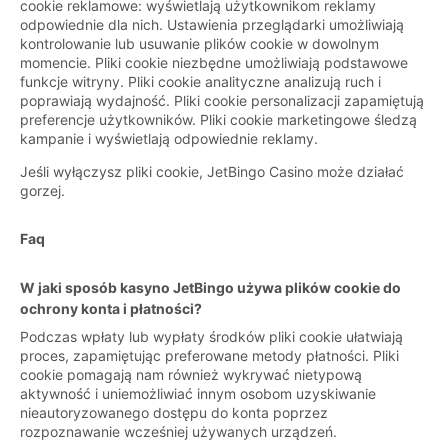
cookie reklamowe: wyświetlają użytkownikom reklamy
odpowiednie dla nich. Ustawienia przeglądarki umożliwiają
kontrolowanie lub usuwanie plików cookie w dowolnym
momencie. Pliki cookie niezbędne umożliwiają podstawowe
funkcje witryny. Pliki cookie analityczne analizują ruch i
poprawiają wydajność. Pliki cookie personalizacji zapamiętują
preferencje użytkowników. Pliki cookie marketingowe śledzą
kampanie i wyświetlają odpowiednie reklamy.
Jeśli wyłączysz pliki cookie, JetBingo Casino może działać
gorzej.
Faq
W jaki sposób kasyno JetBingo używa plików cookie do
ochrony konta i płatności?
Podczas wpłaty lub wypłaty środków pliki cookie ułatwiają
proces, zapamiętując preferowane metody płatności. Pliki
cookie pomagają nam również wykrywać nietypową
aktywność i uniemożliwiać innym osobom uzyskiwanie
nieautoryzowanego dostępu do konta poprzez
rozpoznawanie wcześniej używanych urządzeń.