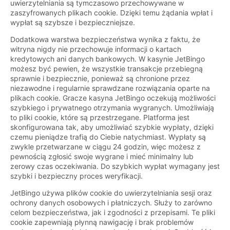
uwierzytelniania są tymczasowo przechowywane w
zaszyfrowanych plikach cookie. Dzięki temu żądania wpłat i
wypłat są szybsze i bezpieczniejsze.
Dodatkowa warstwa bezpieczeństwa wynika z faktu, że
witryna nigdy nie przechowuje informacji o kartach
kredytowych ani danych bankowych. W kasynie JetBingo
możesz być pewien, że wszystkie transakcje przebiegną
sprawnie i bezpiecznie, ponieważ są chronione przez
niezawodne i regularnie sprawdzane rozwiązania oparte na
plikach cookie. Gracze kasyna JetBingo oczekują możliwości
szybkiego i prywatnego otrzymania wygranych. Umożliwiają
to pliki cookie, które są przestrzegane. Platforma jest
skonfigurowana tak, aby umożliwiać szybkie wypłaty, dzięki
czemu pieniądze trafią do Ciebie natychmiast. Wypłaty są
zwykle przetwarzane w ciągu 24 godzin, więc możesz z
pewnością zgłosić swoje wygrane i mieć minimalny lub
zerowy czas oczekiwania. Do szybkich wypłat wymagany jest
szybki i bezpieczny proces weryfikacji.
JetBingo używa plików cookie do uwierzytelniania sesji oraz
ochrony danych osobowych i płatniczych. Służy to zarówno
celom bezpieczeństwa, jak i zgodności z przepisami. Te pliki
cookie zapewniają płynną nawigację i brak problemów