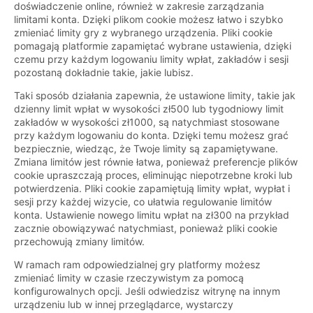
doświadczenie online, również w zakresie zarządzania
limitami konta. Dzięki plikom cookie możesz łatwo i szybko
zmieniać limity gry z wybranego urządzenia. Pliki cookie
pomagają platformie zapamiętać wybrane ustawienia, dzięki
czemu przy każdym logowaniu limity wpłat, zakładów i sesji
pozostaną dokładnie takie, jakie lubisz.
Taki sposób działania zapewnia, że ustawione limity, takie jak
dzienny limit wpłat w wysokości zł500 lub tygodniowy limit
zakładów w wysokości zł1000, są natychmiast stosowane
przy każdym logowaniu do konta. Dzięki temu możesz grać
bezpiecznie, wiedząc, że Twoje limity są zapamiętywane.
Zmiana limitów jest równie łatwa, ponieważ preferencje plików
cookie upraszczają proces, eliminując niepotrzebne kroki lub
potwierdzenia. Pliki cookie zapamiętują limity wpłat, wypłat i
sesji przy każdej wizycie, co ułatwia regulowanie limitów
konta. Ustawienie nowego limitu wpłat na zł300 na przykład
zacznie obowiązywać natychmiast, ponieważ pliki cookie
przechowują zmiany limitów.
W ramach ram odpowiedzialnej gry platformy możesz
zmieniać limity w czasie rzeczywistym za pomocą
konfigurowalnych opcji. Jeśli odwiedzisz witrynę na innym
urządzeniu lub w innej przeglądarce, wystarczy