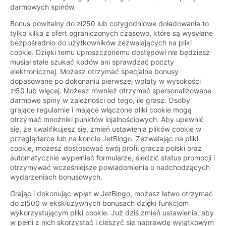
darmowych spinów.
Bonus powitalny do zł250 lub cotygodniowe doładowania to
tylko kilka z ofert ograniczonych czasowo, które są wysyłane
bezpośrednio do użytkowników zezwalających na pliki
cookie. Dzięki temu uproszczonemu dostępowi nie będziesz
musiał stale szukać kodów ani sprawdzać poczty
elektronicznej. Możesz otrzymać specjalne bonusy
dopasowane po dokonaniu pierwszej wpłaty w wysokości
zł50 lub więcej. Możesz również otrzymać spersonalizowane
darmowe spiny w zależności od tego, ile grasz. Osoby
grające regularnie i mające włączone pliki cookie mogą
otrzymać mnożniki punktów lojalnościowych. Aby upewnić
się, że kwalifikujesz się, zmień ustawienia plików cookie w
przeglądarce lub na koncie JetBingo. Zezwalając na pliki
cookie, możesz dostosować swój profil gracza polski oraz
automatycznie wypełniać formularze, śledzić status promocji i
otrzymywać wcześniejsze powiadomienia o nadchodzących
wydarzeniach bonusowych.
Grając i dokonując wpłat w JetBingo, możesz łatwo otrzymać
do zł500 w ekskluzywnych bonusach dzięki funkcjom
wykorzystującym pliki cookie. Już dziś zmień ustawienia, aby
w pełni z nich skorzystać i cieszyć się naprawdę wyjątkowym