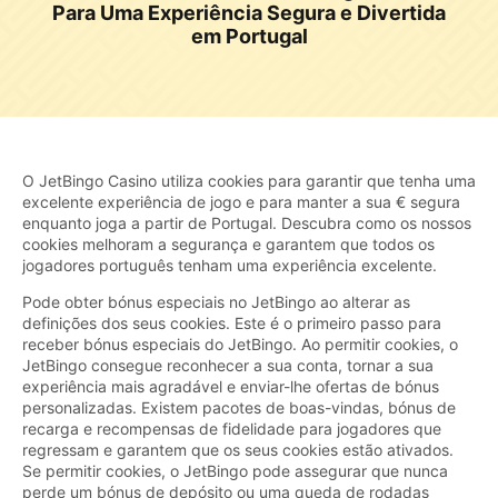
Para Uma Experiência Segura e Divertida
em Portugal
O JetBingo Casino utiliza cookies para garantir que tenha uma
excelente experiência de jogo e para manter a sua € segura
enquanto joga a partir de Portugal. Descubra como os nossos
cookies melhoram a segurança e garantem que todos os
jogadores português tenham uma experiência excelente.
Pode obter bónus especiais no JetBingo ao alterar as
definições dos seus cookies. Este é o primeiro passo para
receber bónus especiais do JetBingo. Ao permitir cookies, o
JetBingo consegue reconhecer a sua conta, tornar a sua
experiência mais agradável e enviar-lhe ofertas de bónus
personalizadas. Existem pacotes de boas-vindas, bónus de
recarga e recompensas de fidelidade para jogadores que
regressam e garantem que os seus cookies estão ativados.
Se permitir cookies, o JetBingo pode assegurar que nunca
perde um bónus de depósito ou uma queda de rodadas