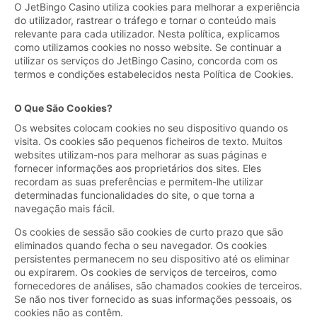
O JetBingo Casino utiliza cookies para melhorar a experiência
do utilizador, rastrear o tráfego e tornar o conteúdo mais
relevante para cada utilizador. Nesta política, explicamos
como utilizamos cookies no nosso website. Se continuar a
utilizar os serviços do JetBingo Casino, concorda com os
termos e condições estabelecidos nesta Política de Cookies.
O Que São Cookies?
Os websites colocam cookies no seu dispositivo quando os
visita. Os cookies são pequenos ficheiros de texto. Muitos
websites utilizam-nos para melhorar as suas páginas e
fornecer informações aos proprietários dos sites. Eles
recordam as suas preferências e permitem-lhe utilizar
determinadas funcionalidades do site, o que torna a
navegação mais fácil.
Os cookies de sessão são cookies de curto prazo que são
eliminados quando fecha o seu navegador. Os cookies
persistentes permanecem no seu dispositivo até os eliminar
ou expirarem. Os cookies de serviços de terceiros, como
fornecedores de análises, são chamados cookies de terceiros.
Se não nos tiver fornecido as suas informações pessoais, os
cookies não as contêm.