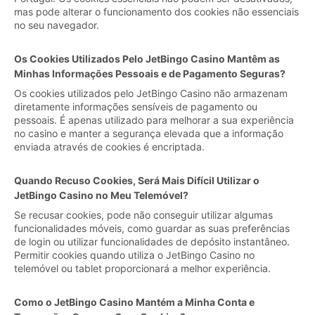
mas pode alterar o funcionamento dos cookies não essenciais
no seu navegador.
Os Cookies Utilizados Pelo JetBingo Casino Mantêm as
Minhas Informações Pessoais e de Pagamento Seguras?
Os cookies utilizados pelo JetBingo Casino não armazenam
diretamente informações sensíveis de pagamento ou
pessoais. É apenas utilizado para melhorar a sua experiência
no casino e manter a segurança elevada que a informação
enviada através de cookies é encriptada.
Quando Recuso Cookies, Será Mais Difícil Utilizar o
JetBingo Casino no Meu Telemóvel?
Se recusar cookies, pode não conseguir utilizar algumas
funcionalidades móveis, como guardar as suas preferências
de login ou utilizar funcionalidades de depósito instantâneo.
Permitir cookies quando utiliza o JetBingo Casino no
telemóvel ou tablet proporcionará a melhor experiência.
Como o JetBingo Casino Mantém a Minha Conta e