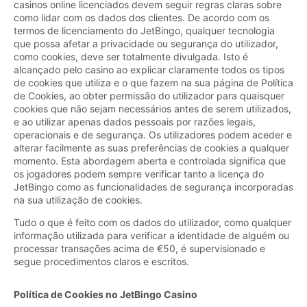
casinos online licenciados devem seguir regras claras sobre
como lidar com os dados dos clientes. De acordo com os
termos de licenciamento do JetBingo, qualquer tecnologia
que possa afetar a privacidade ou segurança do utilizador,
como cookies, deve ser totalmente divulgada. Isto é
alcançado pelo casino ao explicar claramente todos os tipos
de cookies que utiliza e o que fazem na sua página de Política
de Cookies, ao obter permissão do utilizador para quaisquer
cookies que não sejam necessários antes de serem utilizados,
e ao utilizar apenas dados pessoais por razões legais,
operacionais e de segurança. Os utilizadores podem aceder e
alterar facilmente as suas preferências de cookies a qualquer
momento. Esta abordagem aberta e controlada significa que
os jogadores podem sempre verificar tanto a licença do
JetBingo como as funcionalidades de segurança incorporadas
na sua utilização de cookies.
Tudo o que é feito com os dados do utilizador, como qualquer
informação utilizada para verificar a identidade de alguém ou
processar transações acima de €50, é supervisionado e
segue procedimentos claros e escritos.
Política de Cookies no JetBingo Casino