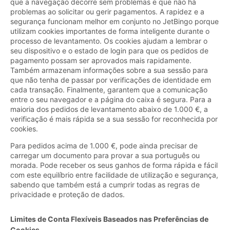
que a navegação decorre sem problemas e que não há
problemas ao solicitar ou gerir pagamentos. A rapidez e a
segurança funcionam melhor em conjunto no JetBingo porque
utilizam cookies importantes de forma inteligente durante o
processo de levantamento. Os cookies ajudam a lembrar o
seu dispositivo e o estado de login para que os pedidos de
pagamento possam ser aprovados mais rapidamente.
Também armazenam informações sobre a sua sessão para
que não tenha de passar por verificações de identidade em
cada transação. Finalmente, garantem que a comunicação
entre o seu navegador e a página do caixa é segura. Para a
maioria dos pedidos de levantamento abaixo de 1.000 €, a
verificação é mais rápida se a sua sessão for reconhecida por
cookies.
Para pedidos acima de 1.000 €, pode ainda precisar de
carregar um documento para provar a sua português ou
morada. Pode receber os seus ganhos de forma rápida e fácil
com este equilíbrio entre facilidade de utilização e segurança,
sabendo que também está a cumprir todas as regras de
privacidade e proteção de dados.
Limites de Conta Flexíveis Baseados nas Preferências de
Cookies