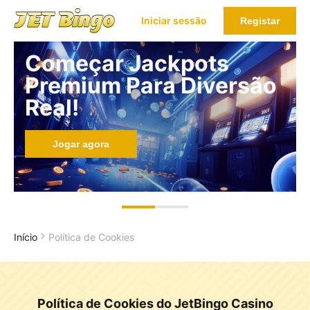
Iniciar sessão
Registar
Começar Jackpots
Premium Para Diversão
Real!
Jogar agora
Início
Política de Cookies
Política de Cookies do JetBingo Casino