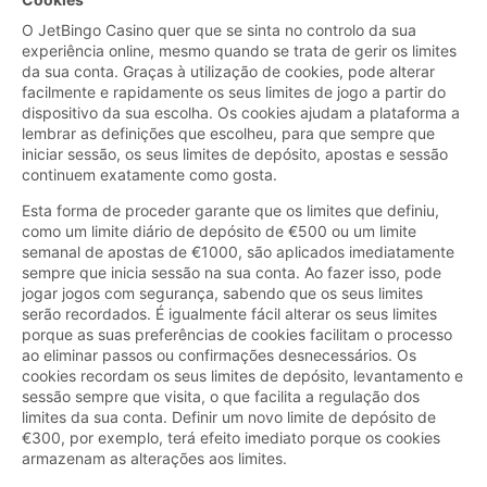
O JetBingo Casino quer que se sinta no controlo da sua
experiência online, mesmo quando se trata de gerir os limites
da sua conta. Graças à utilização de cookies, pode alterar
facilmente e rapidamente os seus limites de jogo a partir do
dispositivo da sua escolha. Os cookies ajudam a plataforma a
lembrar as definições que escolheu, para que sempre que
iniciar sessão, os seus limites de depósito, apostas e sessão
continuem exatamente como gosta.
Esta forma de proceder garante que os limites que definiu,
como um limite diário de depósito de €500 ou um limite
semanal de apostas de €1000, são aplicados imediatamente
sempre que inicia sessão na sua conta. Ao fazer isso, pode
jogar jogos com segurança, sabendo que os seus limites
serão recordados. É igualmente fácil alterar os seus limites
porque as suas preferências de cookies facilitam o processo
ao eliminar passos ou confirmações desnecessários. Os
cookies recordam os seus limites de depósito, levantamento e
sessão sempre que visita, o que facilita a regulação dos
limites da sua conta. Definir um novo limite de depósito de
€300, por exemplo, terá efeito imediato porque os cookies
armazenam as alterações aos limites.