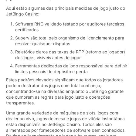
Aqui estão algumas das principais medidas de jogo justo do
JetBingo Casino:
Software RNG validado testado por auditores terceiros
certificados
Supervisão total pelo organismo de licenciamento para
resolver quaisquer disputas
Relatórios claros das taxas de RTP (retorno ao jogador)
dos jogos, visíveis antes de jogar
Ferramentas dedicadas de jogo responsável para definir
limites pessoais de depósito e perda
Estes padrões elevados significam que todos os jogadores
podem desfrutar dos jogos com total confiança,
concentrando-se na diversão enquanto o JetBingo garante
que cumprem as regras para jogo justo e operações
transparentes.
Uma grande variedade de máquinas de slots, jogos com
dealer ao vivo, jogos de mesa e jogos de vitória instantânea
estão disponíveis no JetBingo Casino. Todos eles são
alimentados por fornecedores de software bem conhecidos.
Devido ao licenciamento de jogos e às regras locais em