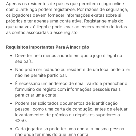
Apenas os residentes de países que permitem o jogo online
com o JetBingo podem registar-se. Por razões de segurança,
os jogadores devem fornecer informações exatas sobre si
próprios e ter apenas uma conta ativa. Registar-se mais do
que uma vez é ilegal e pode levar ao encerramento de todas
as contas associadas a esse registo.
Requisitos Importantes Para A Inscrição
Deve ter pelo menos a idade em que o jogo é legal no
seu país.
Não pode ser cidadão ou residente de um local onde a lei
não lhe permite participar.
É necessário um endereço de email válido e preencher o
formulário de registo com informações pessoais reais
para criar uma conta.
Podem ser solicitados documentos de identificação
pessoal, como uma carta de condução, antes de efetuar
levantamentos de prémios ou depósitos superiores a
€250.
Cada jogador só pode ter uma conta; a mesma pessoa
não pode ter mais do que uma conta.