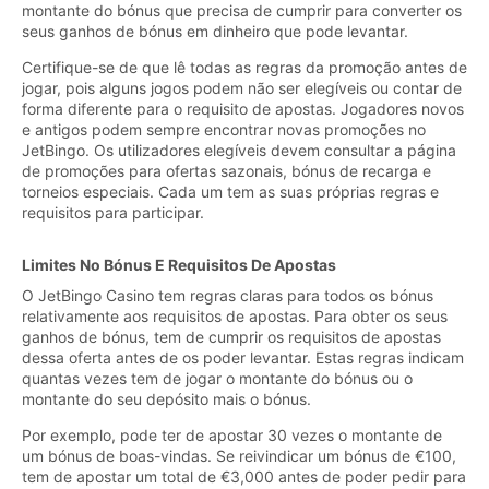
montante do bónus que precisa de cumprir para converter os
seus ganhos de bónus em dinheiro que pode levantar.
Certifique-se de que lê todas as regras da promoção antes de
jogar, pois alguns jogos podem não ser elegíveis ou contar de
forma diferente para o requisito de apostas. Jogadores novos
e antigos podem sempre encontrar novas promoções no
JetBingo. Os utilizadores elegíveis devem consultar a página
de promoções para ofertas sazonais, bónus de recarga e
torneios especiais. Cada um tem as suas próprias regras e
requisitos para participar.
Limites No Bónus E Requisitos De Apostas
O JetBingo Casino tem regras claras para todos os bónus
relativamente aos requisitos de apostas. Para obter os seus
ganhos de bónus, tem de cumprir os requisitos de apostas
dessa oferta antes de os poder levantar. Estas regras indicam
quantas vezes tem de jogar o montante do bónus ou o
montante do seu depósito mais o bónus.
Por exemplo, pode ter de apostar 30 vezes o montante de
um bónus de boas-vindas. Se reivindicar um bónus de €100,
tem de apostar um total de €3,000 antes de poder pedir para