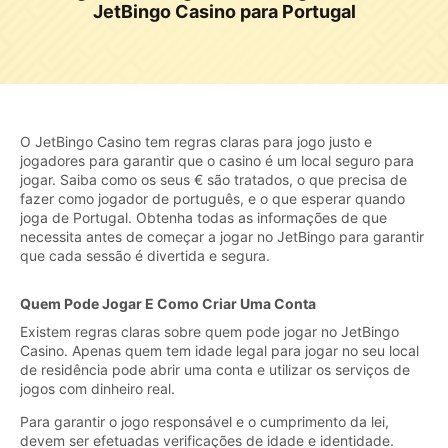
JetBingo Casino para Portugal
O JetBingo Casino tem regras claras para jogo justo e
jogadores para garantir que o casino é um local seguro para
jogar. Saiba como os seus € são tratados, o que precisa de
fazer como jogador de português, e o que esperar quando
joga de Portugal. Obtenha todas as informações de que
necessita antes de começar a jogar no JetBingo para garantir
que cada sessão é divertida e segura.
Quem Pode Jogar E Como Criar Uma Conta
Existem regras claras sobre quem pode jogar no JetBingo
Casino. Apenas quem tem idade legal para jogar no seu local
de residência pode abrir uma conta e utilizar os serviços de
jogos com dinheiro real.
Para garantir o jogo responsável e o cumprimento da lei,
devem ser efetuadas verificações de idade e identidade.