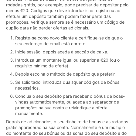
rodadas grátis, por exemplo, pode precisar de depositar pelo
menos €20. Códigos que deve introduzir no registo ou ao
efetuar um depósito também podem fazer parte das
promoções. Verifique sempre se é necessário um código de
cupão para não perder ofertas adicionais.
Registe-se como novo cliente e certifique-se de que o
seu endereço de email está correto.
Inicie sessão, depois aceda à secção de caixa.
Introduza um montante igual ou superior a €20 (ou o
requisito mínimo da oferta).
Depois escolha o método de depósito que preferir.
Se solicitado, introduza quaisquer códigos de bónus
necessários.
Conclua o seu depósito para receber o bónus de boas-
vindas automaticamente, ou aceda ao separador de
promoções na sua conta e reivindique a oferta
manualmente.
Depois de adicionados, o seu dinheiro de bónus e as rodadas
grátis aparecerão na sua conta. Normalmente é um múltiplo
do montante do seu bónus ou da soma do seu depósito e do