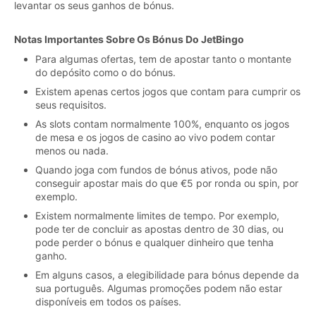
levantar os seus ganhos de bónus.
Notas Importantes Sobre Os Bónus Do JetBingo
Para algumas ofertas, tem de apostar tanto o montante
do depósito como o do bónus.
Existem apenas certos jogos que contam para cumprir os
seus requisitos.
As slots contam normalmente 100%, enquanto os jogos
de mesa e os jogos de casino ao vivo podem contar
menos ou nada.
Quando joga com fundos de bónus ativos, pode não
conseguir apostar mais do que €5 por ronda ou spin, por
exemplo.
Existem normalmente limites de tempo. Por exemplo,
pode ter de concluir as apostas dentro de 30 dias, ou
pode perder o bónus e qualquer dinheiro que tenha
ganho.
Em alguns casos, a elegibilidade para bónus depende da
sua português. Algumas promoções podem não estar
disponíveis em todos os países.