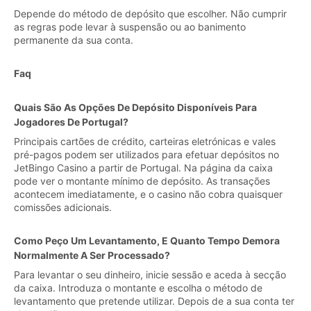
Depende do método de depósito que escolher. Não cumprir
as regras pode levar à suspensão ou ao banimento
permanente da sua conta.
Faq
Quais São As Opções De Depósito Disponíveis Para
Jogadores De Portugal?
Principais cartões de crédito, carteiras eletrónicas e vales
pré-pagos podem ser utilizados para efetuar depósitos no
JetBingo Casino a partir de Portugal. Na página da caixa
pode ver o montante mínimo de depósito. As transações
acontecem imediatamente, e o casino não cobra quaisquer
comissões adicionais.
Como Peço Um Levantamento, E Quanto Tempo Demora
Normalmente A Ser Processado?
Para levantar o seu dinheiro, inicie sessão e aceda à secção
da caixa. Introduza o montante e escolha o método de
levantamento que pretende utilizar. Depois de a sua conta ter