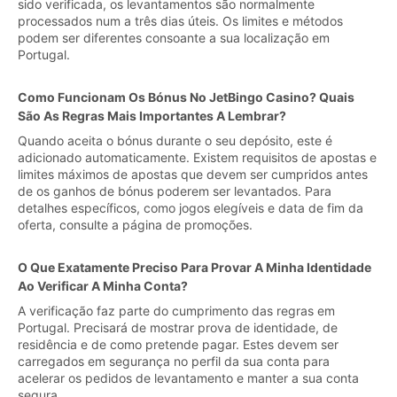
sido verificada, os levantamentos são normalmente
processados num a três dias úteis. Os limites e métodos
podem ser diferentes consoante a sua localização em
Portugal.
Como Funcionam Os Bónus No JetBingo Casino? Quais
São As Regras Mais Importantes A Lembrar?
Quando aceita o bónus durante o seu depósito, este é
adicionado automaticamente. Existem requisitos de apostas e
limites máximos de apostas que devem ser cumpridos antes
de os ganhos de bónus poderem ser levantados. Para
detalhes específicos, como jogos elegíveis e data de fim da
oferta, consulte a página de promoções.
O Que Exatamente Preciso Para Provar A Minha Identidade
Ao Verificar A Minha Conta?
A verificação faz parte do cumprimento das regras em
Portugal. Precisará de mostrar prova de identidade, de
residência e de como pretende pagar. Estes devem ser
carregados em segurança no perfil da sua conta para
acelerar os pedidos de levantamento e manter a sua conta
segura.